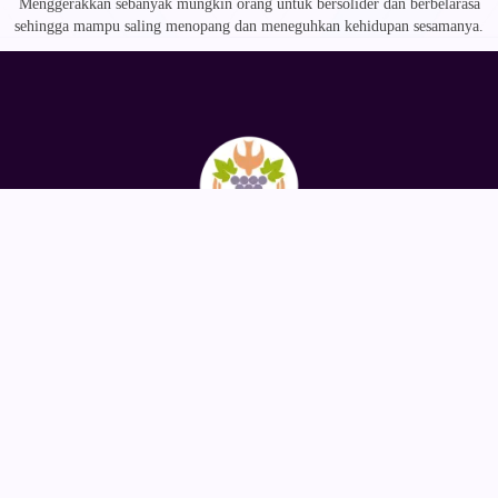
Menggerakkan sebanyak mungkin orang untuk bersolider dan berbelarasa
sehingga mampu saling menopang dan meneguhkan kehidupan sesamanya.
Jala Kasih
Platform crowdfunding untuk umat Katolik di Indonesia
Kontak
Gedung Putera Lt. 7 / 701 Jl. Gunung Sahari Raya 39, Kel.
Gunung Sahari Utara, Kec. Sawah Besar, Jakarta Pusat 10720
(+62) 82165317480
info@jalakasih.com